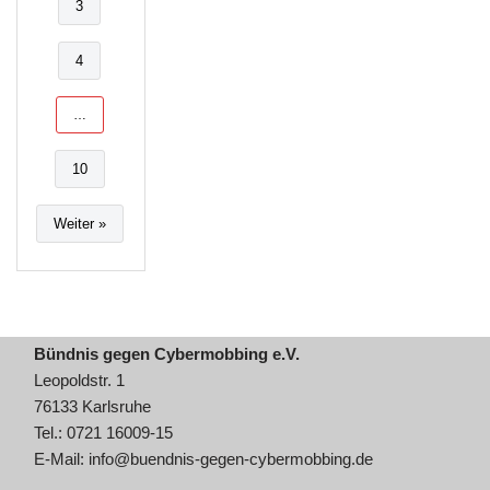
3
4
…
10
Weiter »
Bündnis gegen Cybermobbing e.V.
Leopoldstr. 1
76133 Karlsruhe
Tel.: 0721 16009-15
E-Mail:
info@buendnis-gegen-cybermobbing.de