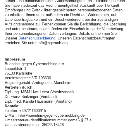
steuer- und handelsrechtliche Aufbewahrungsfristen – bleiben unberührt.
Sie haben jederzeit das Recht, unentgeltlich Auskunft über Herkunft,
Empfänger und Zweck Ihrer gespeicherten personenbezogenen Daten
zu erhalten. Ihnen steht außerdem ein Recht auf Widerspruch, auf
Datenübertragbarkeit und ein Beschwerderecht bei der zuständigen
Aufsichtsbehörde zu. Ferner können Sie die Berichtigung, die Löschung
und unter bestimmten Umständen die Einschränkung der Verarbeitung
Ihrer personenbezogenen Daten verlangen. Details entnehmen Sie
unserer
Datenschutzerklärung
. Unseren Datenschutzbeauftragten
erreichen Sie unter info@bgcmob.org.
Impressum
Buendnis gegen Cybermobbing e.V.
Leopoldstr. 1
76133 Karlsruhe
Vereinsregister: VR 103606
Registergericht: Amtsgericht Mannheim
Vertreten durch:
Dipl.-Ing. MBM Uwe Leest (Vorsitzender)
Dr. Franz Beitzinger (Vorstand)
Dipl. med. Karola Hausmann (Vorstand)
Kontakt
Telefon: +497211600915
E-Mail: info@buendnis-gegen-cybermobbing.de
Umsatzsteuer-Identifikationsnummer gemäß § 27 a
Umsatzsteuergesetz: 35022/15428