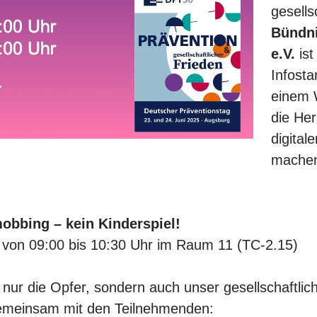
gesells
Bündn
e.V.
ist
Infosta
einem 
die He
digita
machen
bbing – kein Kinderspiel!
i von 09:00 bis 10:30 Uhr im Raum 11 (TC-2.15)
t nur die Opfer, sondern auch unser gesellschaft
gemeinsam mit den Teilnehmenden: