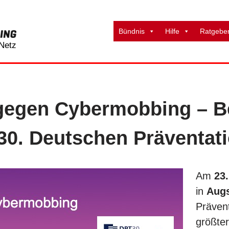
Bündnis
Hilfe
Ratgebe
Netz
egen Cybermobbing – B
30. Deutschen Präventat
Am
23.
in
Aug
Prävent
größter