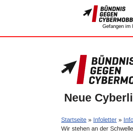
Zum
Inhalt
Gefangen im 
springen
Neue Cyberli
Startseite
»
Infoletter
»
Inf
Wir stehen an der Schwell